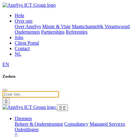
Help
Over ons
Over AppSys
Missie & Visie
Maatschappelijk Verantwoord
Ondernemen
Partnerships
Referenties
Jobs
Client Portal
Contact
NL
EN
Zoeken
Diensten
Beheer & Ondersteuning
Consultancy
Managed Services
Opleidingen