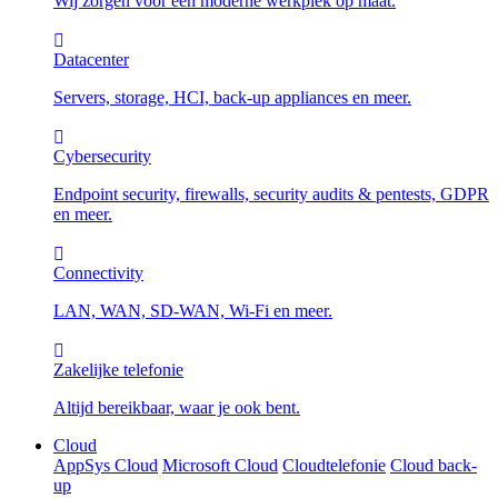
Wij zorgen voor een moderne werkplek op maat.
Datacenter
Servers, storage, HCI, back-up appliances en meer.
Cybersecurity
Endpoint security, firewalls, security audits & pentests, GDPR
en meer.
Connectivity
LAN, WAN, SD-WAN, Wi-Fi en meer.
Zakelijke telefonie
Altijd bereikbaar, waar je ook bent.
Cloud
AppSys Cloud
Microsoft Cloud
Cloudtelefonie
Cloud back-
up